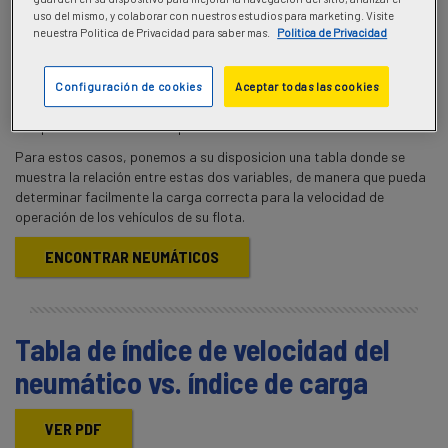
uso del mismo, y colaborar con nuestros estudios para marketing. Visite
neuestra Politica de Privacidad para saber mas.
Politica de Privacidad
Es posible transportar más carga de la determinada por el índice de
Configuración de cookies
Aceptar todas las cookies
carga del neumático, siempre que se disminuya la velocidad máxima
de operación determinada por el símbolo de velocidad.
Para estos casos, ponemos a su disposicion una tabla donde se
muestra la relación entre estas dos variables, de manera que pueda
determinar facilmente la carga correcta para la velocidad de
operación de los vehículos de su flota.
ENCONTRAR NEUMÁTICOS
Tabla de índice de velocidad del
neumático vs. índice de carga
VER PDF