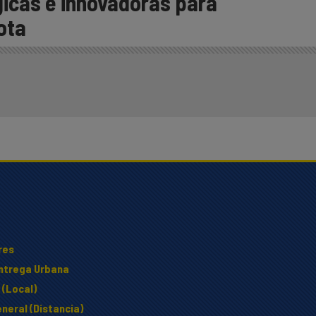
gicas e innovadoras para
lota
res
Entrega Urbana
 (Local)
neral (Distancia)