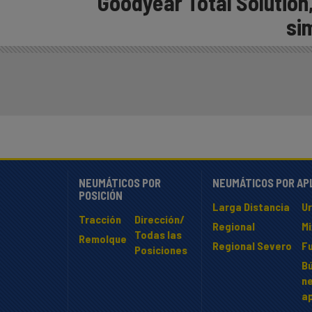
Goodyear Total Solution
sim
NEUMÁTICOS POR
NEUMÁTICOS POR AP
POSICIÓN
Larga Distancia
U
Tracción
Dirección/
Regional
M
Todas las
Remolque
Regional Severo
F
Posiciones
B
n
ap