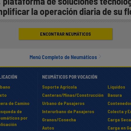
, plataforma de soluciones tecnoló
plificar la operación diaria de su f
ENCONTRAR NEUMÁTICOS
Menú Completo de Neumáticos
LICACIÓN
NEUMÁTICOS POR VOCACIÓN
rbano
Soporte Agrícola
Líquidos
ixto
Canteras/Minas/Construcción
Basura
uera de Camino
Urbano de Pasajeros
Contenedo
úsqueda de
Interurbano de Pasajeros
Colecta y 
eumáticos por
Granos/Cosecha
Carga Seca
licación
Autos
Carga en Ge