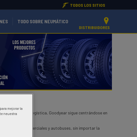
TODOS LOS SITIOS
ONES
TODO SOBRE NEUMÁTICO
DISTRIBUIDORES
 para mejorar la
 de transporte y logística, Goodyear sigue centrándose en
ite neuestra
luya camiones comerciales y autobuses, sin importar la