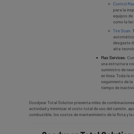
Control Ma
para la ins
equipos de 
como la lec
Tire Scan
: 
automático 
desgaste de
alta tecnol
Max Services
: Co
una estructura co
suministro de neu
en línea. Toda la 
seguimiento de la 
tiempo de inactivi
Goodyear Total Solution presenta miles de combinaciones p
actividad y minimizar el costo total de uso del camión, a
combustible, los costos de mantenimiento de la flota y la 