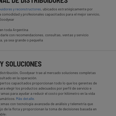
ONAL DE DISTRIBUIDORES
ibuidores y reconstructores
, ubicados estratégicamente por
a comodidad y profesionales capacitados para el mejor servicio,
 Goodyear
 en toda Argentina
darle con recomendaciones, consultas, ventas y servicio
ta, ya sea grande o pequeña
 Y SOLUCIONES
istribución, Goodyear trae al mercado soluciones completas
sultado en la operación.
xpertos capacitados proporcionan todo lo que los gerentes de
ara elegir los productos adecuados por perfil de servicio e
amas para ayudar a reducir el costo por kilómetro en la vida
neumáticos.
Más detalle.
stemas con tecnología avanzada de análisis y telemetría que
ajo de la flota y proporcionan la toma de decisiones basada en
able: