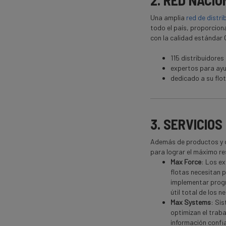
2. RED NACI
Una amplia
red de distr
todo el país, proporcion
con la calidad estándar
115 distribuidores
expertos para ayu
dedicado a su flo
3. SERVICIOS
Además de productos y d
para lograr el máximo re
Max Force
: Los e
flotas necesitan p
implementar progr
útil total de los 
Max Systems
: Si
optimizan el trab
información confi