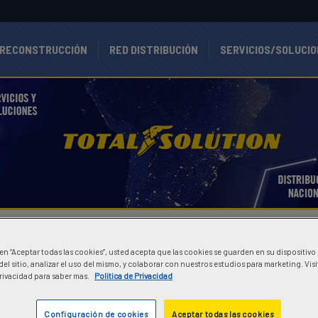
RECONSTRUCCIÓN
RED DISTRIBUCIÓN
SERVICIOS/SOLUCI
GOODYEAR TOTAL SOLUTION
c en “Aceptar todas las cookies”, usted acepta que las cookies se guarden en su dispositivo
pciones de entrega más rápidas, fiables y de menor costo en los sectores
el sitio, analizar el uso del mismo, y colaborar con nuestros estudios para marketing. Vis
n soluciones integradas para simplificar sus operaciones diarias.
Privacidad para saber mas.
Politica de Privacidad
l Solution ayuda a reducir sus costos operativos, ya sea que su flota inc
Configuración de cookies
Aceptar todas las cookies