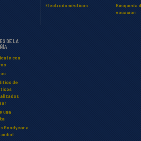
Electrodomésticos
Búsqueda d
vocación
ES DE LA
ÑÍA
ícate con
ros
sos
Sitios de
ticos
alizados
ear
te una
ta
s Goodyear a
Mundial