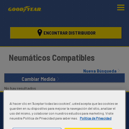
ENCONTRAR DISTRIBUIDOR
Neumáticos Compatibles
Nueva Búsqueda
Cambiar Medida
No hay resultados
Neumáticos por Posición
Al hacer clic en “Aceptar todas las cookies”, usted acepta que las cookies se
guarden en su dispositivo para mejorar la navegación del sitio, analizar el
Tracción
uso del mismo, y colaborar con nuestros estudios para marketing. Visite
neuestra Politica de Privacidad para saber mas.
Politica de Privacidad
Remolque